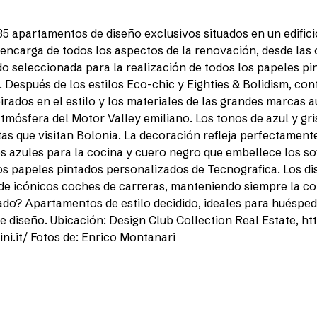
5 apartamentos de diseño exclusivos situados en un edificio
e encarga de todos los aspectos de la renovación, desde las
ido seleccionada para la realización de todos los papeles p
. Después de los estilos Eco-chic y Eighties & Bolidism, c
pirados en el estilo y los materiales de las grandes marcas 
mósfera del Motor Valley emiliano. Los tonos de azul y gri
stas que visitan Bolonia. La decoración refleja perfectament
s azules para la cocina y cuero negro que embellece los so
s papeles pintados personalizados de Tecnografica. Los dis
 de icónicos coches de carreras, manteniendo siempre la c
ado? Apartamentos de estilo decidido, ideales para huésped
e diseño. Ubicación: Design Club Collection Real Estate, h
ini.it/ Fotos de: Enrico Montanari