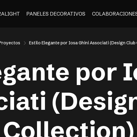
RALIGHT
PANELES DECORATIVOS
COLABORACIONE
Proyectos
Estilo Elegante por Iosa Ghini Associati (Design Club
egante por 
iati (Desig
Collection)