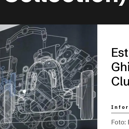
Est
Ghi
Clu
Info
Foto: