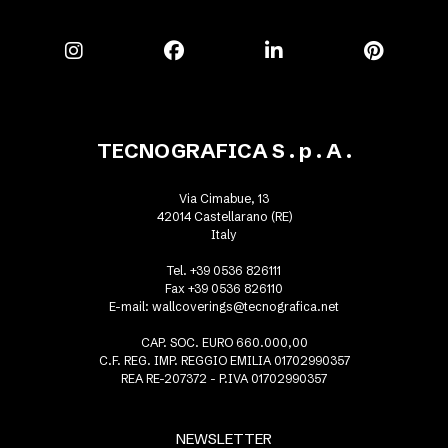
TECNOGRAFICA S . p . A .
Via Cimabue, 13
42014 Castellarano (RE)
Italy
Tel. +39 0536 826111
Fax +39 0536 826110
E-mail:
wallcoverings@tecnografica.net
CAP. SOC. EURO 660.000,00
C.F. REG. IMP. REGGIO EMILIA 01702990357
REA RE-207372 - P.IVA 01702990357
NEWSLETTER