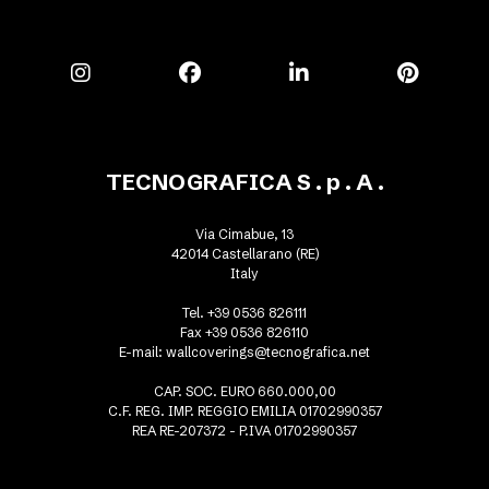
TECNOGRAFICA S . p . A .
Via Cimabue, 13
42014 Castellarano (RE)
Italy
Tel. +39 0536 826111
Fax +39 0536 826110
E-mail:
wallcoverings@tecnografica.net
CAP. SOC. EURO 660.000,00
C.F. REG. IMP. REGGIO EMILIA 01702990357
REA RE-207372 - P.IVA 01702990357