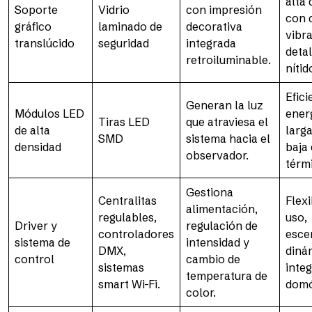
alta 
Soporte
Vidrio
con impresión
con 
gráfico
laminado de
decorativa
vibr
translúcido
seguridad
integrada
detal
retroiluminable.
nítid
Efici
Generan la luz
Módulos LED
ener
Tiras LED
que atraviesa el
de alta
larga
SMD
sistema hacia el
densidad
baja
observador.
térm
Gestiona
Centralitas
Flexi
alimentación,
regulables,
uso,
Driver y
regulación de
controladores
esce
sistema de
intensidad y
DMX,
diná
control
cambio de
sistemas
inte
temperatura de
smart Wi-Fi.
domó
color.