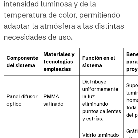
intensidad luminosa y de la
temperatura de color, permitiendo
adaptar la atmósfera a las distintas
necesidades de uso.
Materiales y
Bene
Componente
Función en el
tecnologías
para
del sistema
sistema
empleadas
proy
Distribuye
Super
uniformemente
lumi
Panel difusor
PMMA
la luz
homo
óptico
satinado
eliminando
toda 
puntos calientes
del p
y estrías.
Gráf
Vidrio laminado