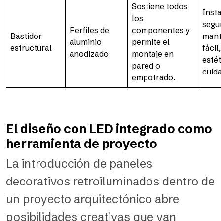
Sostiene todos
Inst
los
segu
Perfiles de
componentes y
Bastidor
mant
aluminio
permite el
estructural
fácil
anodizado
montaje en
esté
pared o
cuid
empotrado.
El diseño con LED integrado como
herramienta de proyecto
La introducción de paneles
decorativos retroiluminados dentro de
un proyecto arquitectónico abre
posibilidades creativas que van