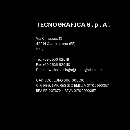
TECNOGRAFICA S . p . A .
Via Cimabue, 13
42014 Castellarano (RE)
Italy
Tel. +39 0536 826111
Fax +39 0536 826110
E-mail:
wallcoverings@tecnografica.net
CAP. SOC. EURO 660.000,00
C.F. REG. IMP. REGGIO EMILIA 01702990357
REA RE-207372 - P.IVA 01702990357