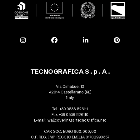
TECNOGRAFICA S . p . A .
Via Cimabue, 13
42014 Castellarano (RE)
Italy
Tel. +39 0536 826111
Fax +39 0536 826110
E-mail:
wallcoverings@tecnografica.net
CAP. SOC. EURO 660.000,00
C.F. REG. IMP. REGGIO EMILIA 01702990357