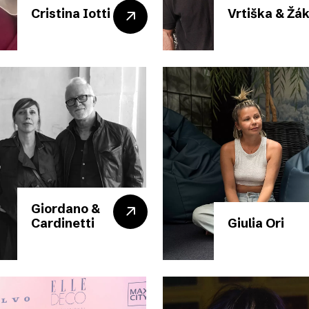
Cristina Iotti
Vrtiška & Žá
Giordano &
Cardinetti
Giulia Ori