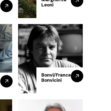
k
Leoni
Bonvi/Francesco
Bonvicini