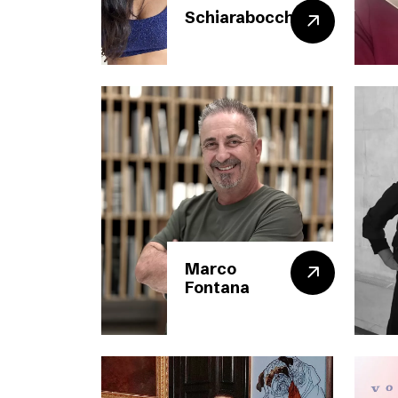
Schiarabocchio
Marco
Fontana