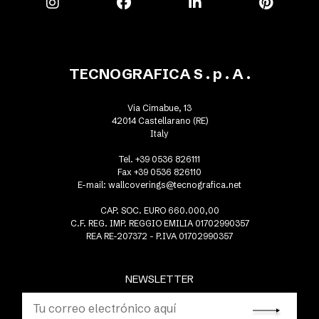
TECNOGRAFICA S . p . A .
Via Cimabue, 13
42014 Castellarano (RE)
Italy
Tel. +39 0536 826111
Fax +39 0536 826110
E-mail:
wallcoverings@tecnografica.net
CAP. SOC. EURO 660.000,00
C.F. REG. IMP. REGGIO EMILIA 01702990357
REA RE-207372 - P.IVA 01702990357
NEWSLETTER