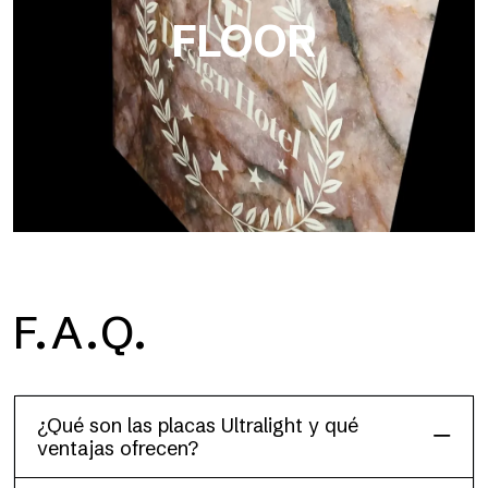
FLOOR
F.A.Q.
Floor
Este acabado para suelos, resistente y ligero (PEI 4; R10), ha
sido diseñado para combinar rendimiento y practicidad
¿Qué son las placas Ultralight y qué
ventajas ofrecen?