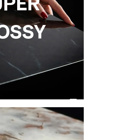
UPER
OSSY
ossy
ossy es la superficie
to espejo de