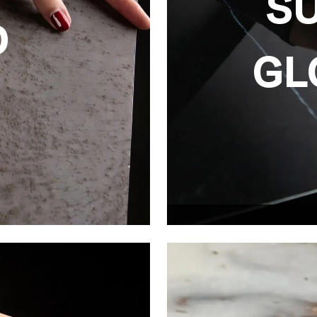
S
D
GL
Super Gl
Ultralight Super Gl
afica integra
brillante con efec