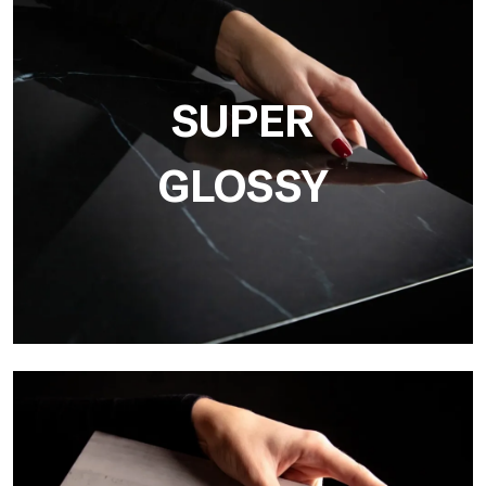
3D
Ultralight 3D de Tecnografica integra gráficos y
tridimensionalidad, ideal para la reproducción de texturas
realistas como el hormigón, la madera y la piedra natural.
SUPER
GLOSSY
Super Glossy
Ultralight Super Glossy es la superficie brillante con efecto
espejo de Tecnografica, perfecta para revestimientos lujosos