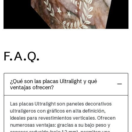
F.A.Q.
Floor
Este acabado para suelos, resistente y ligero (PEI 4; R10), ha
sido diseñado para combinar rendimiento y practicidad
¿Qué son las placas Ultralight y qué
ventajas ofrecen?
Las placas Ultralight son paneles decorativos
ultraligeros con gráficos en alta definición,
ideales para revestimientos verticales. Ofrecen
numerosas ventajas: gracias a su bajo peso y