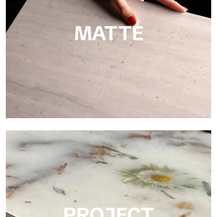
en hoteles, spas, baños y en el sector marítimo.
MATTE
Matte
Ultralight Matte es una placa decorativa con acabado satinado
mate que emula la elegancia táctil de los mármoles y las
piedras lisas, a partir de escaneos de placas de material
natural.
PROJECT