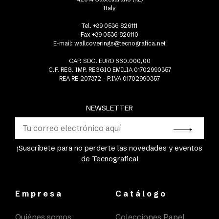
Italy
Tel. +39 0536 826111
Fax +39 0536 826110
E-mail:
wallcoverings@tecnografica.net
CAP. SOC. EURO 660.000,00
C.F. REG. IMP. REGGIO EMILIA 01702990357
REA RE-207372 - P.IVA 01702990357
NEWSLETTER
¡Suscríbete para no perderte las novedades y eventos
de Tecnografica!
Empresa
Catálogo
Quiénes somos
Colecciones Papel