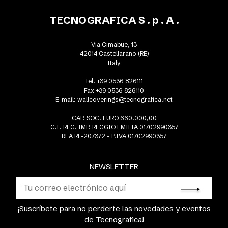
TECNOGRAFICA S . p . A .
Via Cimabue, 13
42014 Castellarano (RE)
Italy
Tel. +39 0536 826111
Fax +39 0536 826110
E-mail:
wallcoverings@tecnografica.net
CAP. SOC. EURO 660.000,00
C.F. REG. IMP. REGGIO EMILIA 01702990357
REA RE-207372 - P.IVA 01702990357
NEWSLETTER
¡Suscríbete para no perderte las novedades y eventos
de Tecnografica!