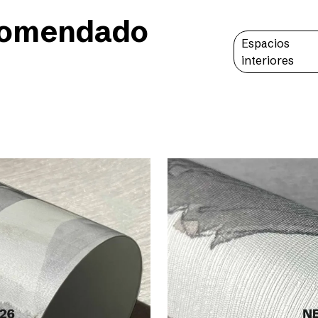
comendado
Espacios
interiores