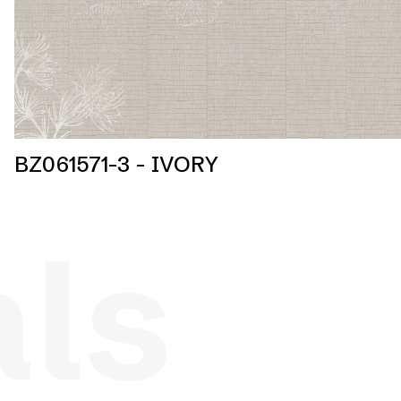
BZ061571-3 - IVORY
als
s