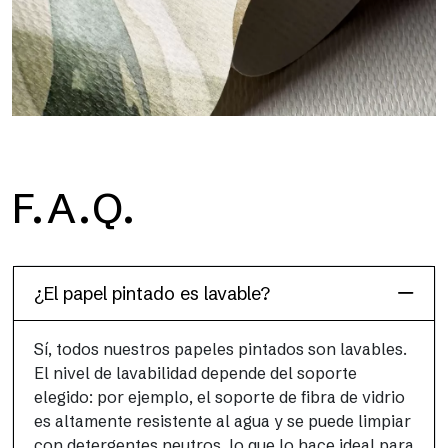
H2O
F.A.Q.
H2O es el papel pintado de baño de fibra de vidrio
impermeable, ideal para cabinas de ducha y ambientes
húmedos, con alta resolución y colores brillantes.
¿El papel pintado es lavable?
Sí, todos nuestros papeles pintados son lavables.
El nivel de lavabilidad depende del soporte
elegido: por ejemplo, el soporte de fibra de vidrio
es altamente resistente al agua y se puede limpiar
con detergentes neutros, lo que lo hace ideal para