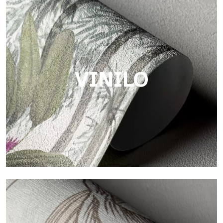
Touch
Acabado con trama fibrosa e irregular, con una textura suave
que aporta calidez y autenticidad a la superficie.
VINILO
Vinilo
Los acabados vinílicos de los papeles pintados de