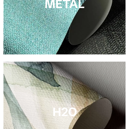
METAL
Metal
Metal es el papel pintado metálico de Tecnografica, con
reflejos metálicos únicos que resaltan los colores oro, plata,
cobre y ricos.
H2O