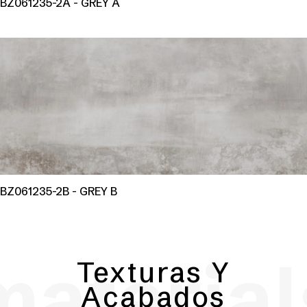
BZ061235-2A - GREY A
BZ061235-2B - GREY B
material
Texturas Y
Acabados