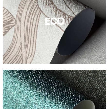
Tecnografica ofrecen superficies resistentes, texturizadas y
visualmente sofisticadas.
ECO
ECO
Eco de Tecnografica es el papel pintado ecológico de fibra de
celulosa: soporte sostenible, sin PVC, con colores claros y de
alta calidad.