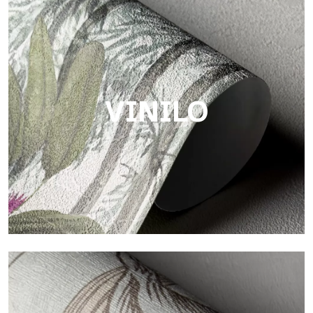
Touch
Acabado con trama fibrosa e irregular, con una textura suave
que aporta calidez y autenticidad a la superficie.
VINILO
Vinilo
Los acabados vinílicos de los papeles pintados de