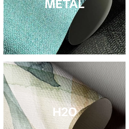
METAL
Metal
Metal es el papel pintado metálico de Tecnografica, con
reflejos metálicos únicos que resaltan los colores oro, plata,
cobre y ricos.
H2O