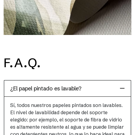
H2O
F.A.Q.
H2O es el papel pintado de baño de fibra de vidrio
impermeable, ideal para cabinas de ducha y ambientes
húmedos, con alta resolución y colores brillantes.
¿El papel pintado es lavable?
Sí, todos nuestros papeles pintados son lavables.
El nivel de lavabilidad depende del soporte
elegido: por ejemplo, el soporte de fibra de vidrio
es altamente resistente al agua y se puede limpiar
con detergentes neutros, lo que lo hace ideal para