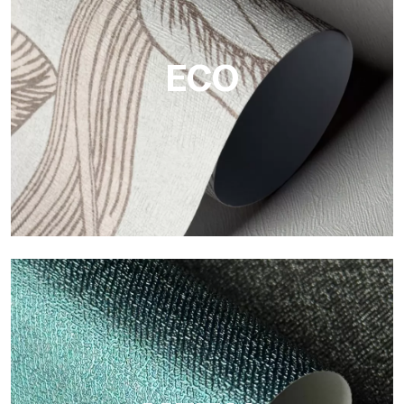
Tecnografica ofrecen superficies resistentes, texturizadas y
visualmente sofisticadas.
ECO
ECO
Eco de Tecnografica es el papel pintado ecológico de fibra de
celulosa: soporte sostenible, sin PVC, con colores claros y de
alta calidad.