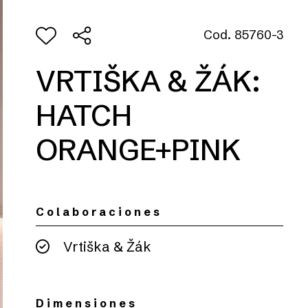
Cod. 85760-3
VRTIŠKA & ŽÁK:
HATCH
ORANGE+PINK
Colaboraciones
Vrtiška & Žák
Dimensiones