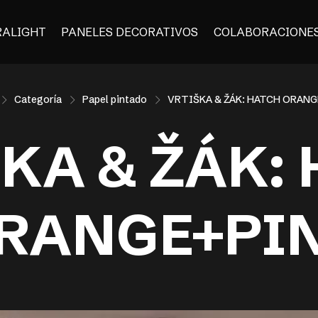
RALIGHT
PANELES DECORATIVOS
COLABORACIONE
Categoría
Papel pintado
VRTIŠKA & ŽÁK: HATCH ORANG
KA & ŽÁK:
RANGE+PI