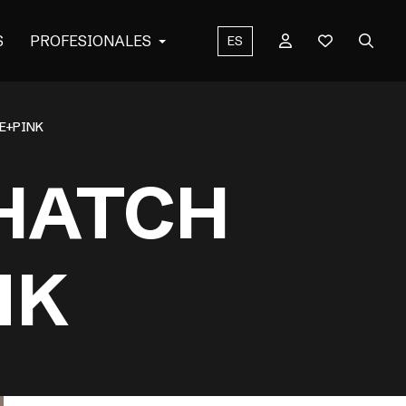
S
PROFESIONALES
ES
E+PINK
 HATCH
NK