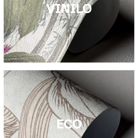
VINILO
Vinilo
Los acabados vinílicos de los papeles pintados de
Tecnografica ofrecen superficies resistentes, texturizadas y
visualmente sofisticadas.
ECO