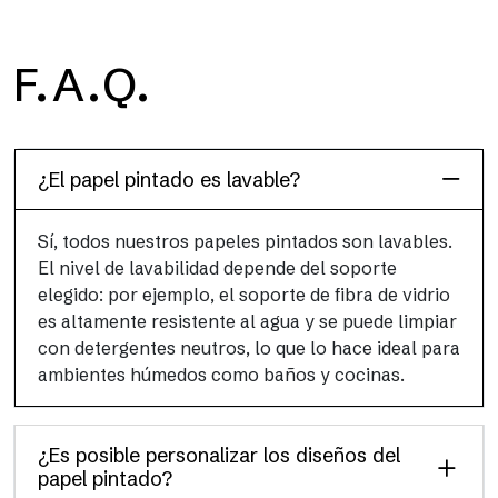
H2O
F.A.Q.
H2O es el papel pintado de baño de fibra de vidrio
impermeable, ideal para cabinas de ducha y ambientes
húmedos, con alta resolución y colores brillantes.
¿El papel pintado es lavable?
Sí, todos nuestros papeles pintados son lavables.
El nivel de lavabilidad depende del soporte
elegido: por ejemplo, el soporte de fibra de vidrio
es altamente resistente al agua y se puede limpiar
con detergentes neutros, lo que lo hace ideal para
ambientes húmedos como baños y cocinas.
¿Es posible personalizar los diseños del
papel pintado?