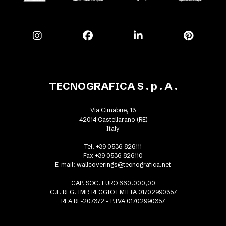
TECNOGRAFICA S . p . A .
Via Cimabue, 13
42014 Castellarano (RE)
Italy
Tel. +39 0536 826111
Fax +39 0536 826110
E-mail:
wallcoverings@tecnografica.net
CAP. SOC. EURO 660.000,00
C.F. REG. IMP. REGGIO EMILIA 01702990357
REA RE-207372 - P.IVA 01702990357