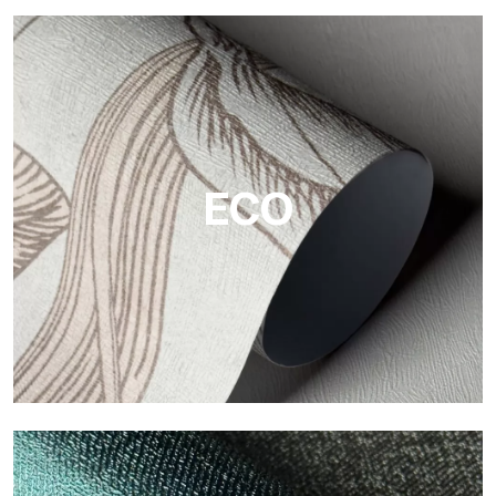
Vinilo
Los acabados vinílicos de los papeles pintados de
Tecnografica ofrecen superficies resistentes, texturizadas y
visualmente sofisticadas.
ECO
ECO