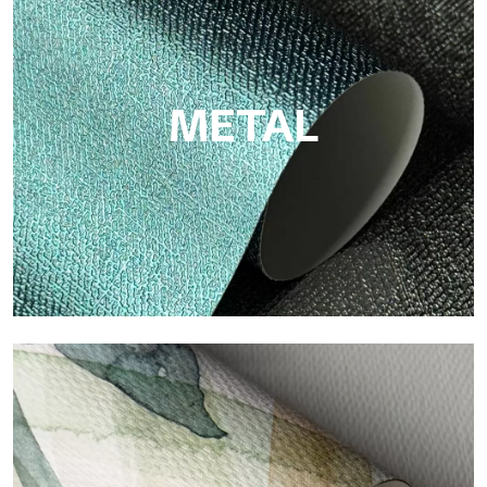
Eco de Tecnografica es el papel pintado ecológico de fibra de
celulosa: soporte sostenible, sin PVC, con colores claros y de
alta calidad.
METAL
Metal
Metal es el papel pintado metálico de Tecnografica, con
reflejos metálicos únicos que resaltan los colores oro, plata,
cobre y ricos.