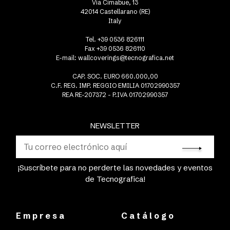
Via Cimabue, 13
42014 Castellarano (RE)
Italy
Tel. +39 0536 826111
Fax +39 0536 826110
E-mail:
wallcoverings@tecnografica.net
CAP. SOC. EURO 660.000,00
C.F. REG. IMP. REGGIO EMILIA 01702990357
REA RE-207372 - P.IVA 01702990357
NEWSLETTER
¡Suscríbete para no perderte las novedades y eventos
de Tecnografica!
Empresa
Catálogo