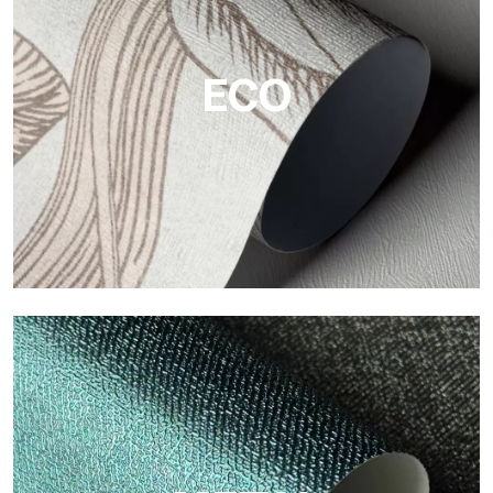
Tecnografica ofrecen superficies resistentes, texturizadas y
visualmente sofisticadas.
ECO
ECO
Eco de Tecnografica es el papel pintado ecológico de fibra de
celulosa: soporte sostenible, sin PVC, con colores claros y de
alta calidad.