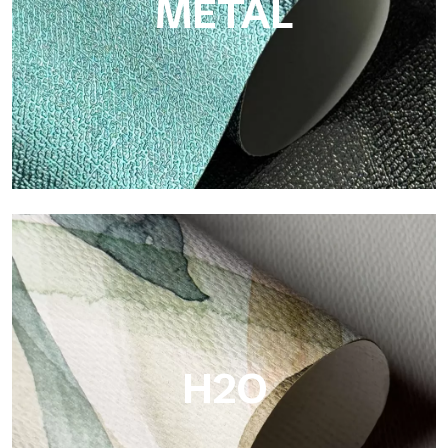
METAL
Metal
Metal es el papel pintado metálico de Tecnografica, con
reflejos metálicos únicos que resaltan los colores oro, plata,
cobre y ricos.
H2O