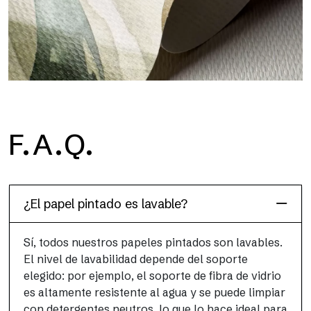
H2O
F.A.Q.
H2O es el papel pintado de baño de fibra de vidrio
impermeable, ideal para cabinas de ducha y ambientes
húmedos, con alta resolución y colores brillantes.
¿El papel pintado es lavable?
Sí, todos nuestros papeles pintados son lavables.
El nivel de lavabilidad depende del soporte
elegido: por ejemplo, el soporte de fibra de vidrio
es altamente resistente al agua y se puede limpiar
con detergentes neutros, lo que lo hace ideal para