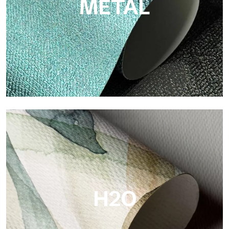
METAL
Metal
Metal es el papel pintado metálico de Tecnografica, con
reflejos metálicos únicos que resaltan los colores oro, plata,
cobre y ricos.
H2O