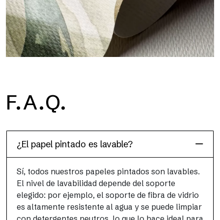
H2O
F.A.Q.
H2O es el papel pintado de baño de fibra de vidrio
impermeable, ideal para cabinas de ducha y ambientes
húmedos, con alta resolución y colores brillantes.
¿El papel pintado es lavable?
Sí, todos nuestros papeles pintados son lavables.
El nivel de lavabilidad depende del soporte
elegido: por ejemplo, el soporte de fibra de vidrio
es altamente resistente al agua y se puede limpiar
con detergentes neutros, lo que lo hace ideal para