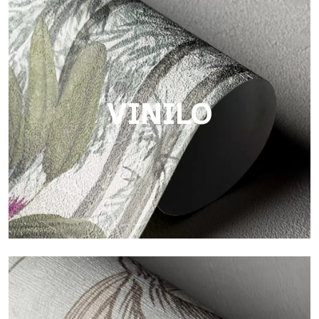
Touch
Acabado con trama fibrosa e irregular, con una textura suave
que aporta calidez y autenticidad a la superficie.
VINILO
Vinilo
Los acabados vinílicos de los papeles pintados de