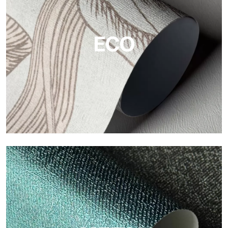
Tecnografica ofrecen superficies resistentes, texturizadas y
visualmente sofisticadas.
ECO
ECO
Eco de Tecnografica es el papel pintado ecológico de fibra de
celulosa: soporte sostenible, sin PVC, con colores claros y de
alta calidad.