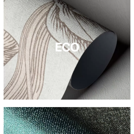
Vinilo
Los acabados vinílicos de los papeles pintados de
Tecnografica ofrecen superficies resistentes, texturizadas y
visualmente sofisticadas.
ECO
ECO
Eco de Tecnografica es el papel pintado ecológico de fibra de