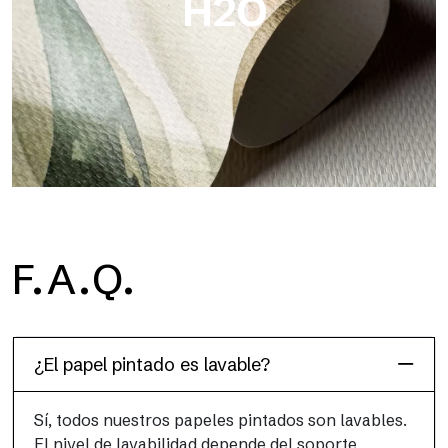
H2O
H2O
F.A.Q.
H2O es el papel pintado de baño de fibra de vidrio
impermeable, ideal para cabinas de ducha y ambientes
húmedos, con alta resolución y colores brillantes.
¿El papel pintado es lavable?
Sí, todos nuestros papeles pintados son lavables.
El nivel de lavabilidad depende del soporte