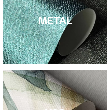
celulosa: soporte sostenible, sin PVC, con colores claros y de
alta calidad.
METAL
Metal
Metal es el papel pintado metálico de Tecnografica, con
reflejos metálicos únicos que resaltan los colores oro, plata,
cobre y ricos.