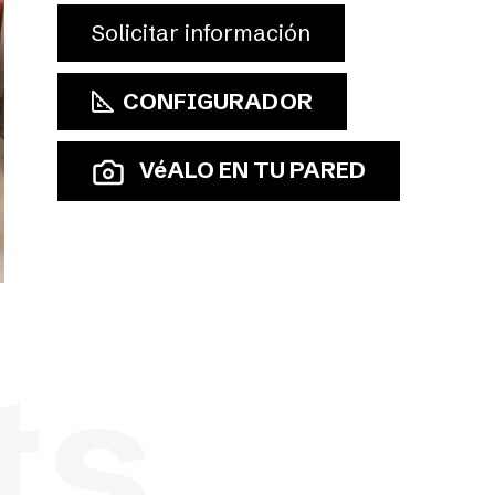
Solicitar información
CONFIGURADOR
VéALO EN TU PARED
ts