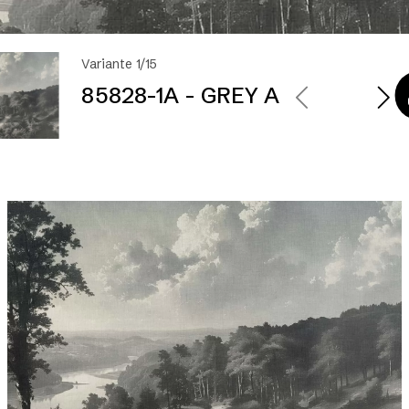
Variante 1/15
85828-1A - GREY A