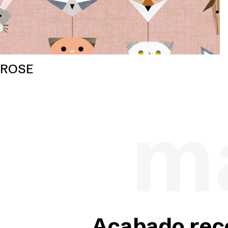
ROSE
ma
Acabado re