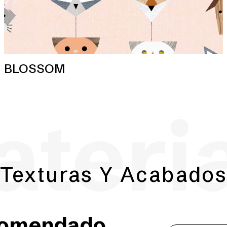
BLOSSOM
teri
Texturas Y Acabado
comendado