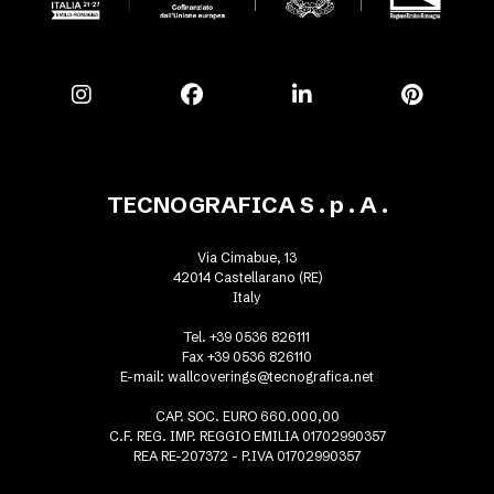
TECNOGRAFICA S . p . A .
Via Cimabue, 13
42014 Castellarano (RE)
Italy
Tel. +39 0536 826111
Fax +39 0536 826110
E-mail:
wallcoverings@tecnografica.net
CAP. SOC. EURO 660.000,00
C.F. REG. IMP. REGGIO EMILIA 01702990357
REA RE-207372 - P.IVA 01702990357