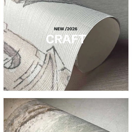
Silk
Acabado luminoso y elegante, con una sutil trama vertical que
refleja la luz y aporta profundidad a la superficie.
CRAFT
Craft
Acabado inspirado en las fibras naturales, con un relieve
esencial que aporta equilibrio, profundidad y una materialidad
elegante a la superficie.