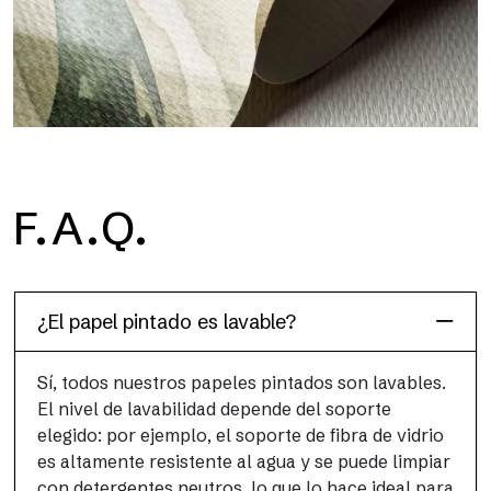
H2O
F.A.Q.
H2O es el papel pintado de baño de fibra de vidrio
impermeable, ideal para cabinas de ducha y ambientes
húmedos, con alta resolución y colores brillantes.
¿El papel pintado es lavable?
Sí, todos nuestros papeles pintados son lavables.
El nivel de lavabilidad depende del soporte
elegido: por ejemplo, el soporte de fibra de vidrio
es altamente resistente al agua y se puede limpiar
con detergentes neutros, lo que lo hace ideal para