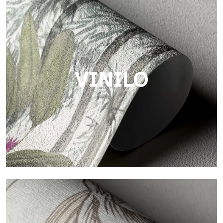
Touch
Acabado con trama fibrosa e irregular, con una textura suave
que aporta calidez y autenticidad a la superficie.
VINILO
Vinilo
Los acabados vinílicos de los papeles pintados de