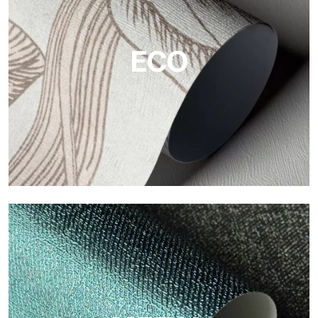
Tecnografica ofrecen superficies resistentes, texturizadas y
visualmente sofisticadas.
ECO
ECO
Eco de Tecnografica es el papel pintado ecológico de fibra de
celulosa: soporte sostenible, sin PVC, con colores claros y de
alta calidad.