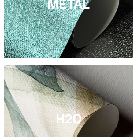
METAL
Metal
Metal es el papel pintado metálico de Tecnografica, con
reflejos metálicos únicos que resaltan los colores oro, plata,
cobre y ricos.
H2O