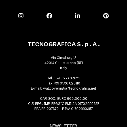
TECNOGRAFICA S . p . A .
Via Cimabue, 13
42014 Castellarano (RE)
Italy
Tel. +39 0536 826111
Fax +39 0536 826110
E-mail:
wallcoverings@tecnografica.net
CAP. SOC. EURO 660.000,00
C.F. REG. IMP. REGGIO EMILIA 01702990357
REA RE-207372 - P.IVA 01702990357
NEWSLETTER