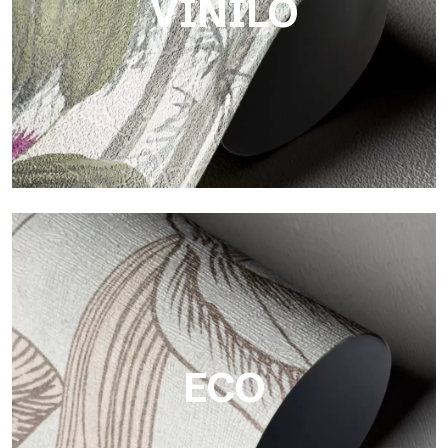
VINILO
Vinilo
Los acabados vinílicos de los papeles pintados de
Tecnografica ofrecen superficies resistentes, texturizadas y
visualmente sofisticadas.
ECO