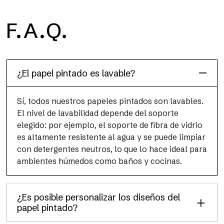
H2O
F.A.Q.
H2O es el papel pintado de baño de fibra de vidrio
impermeable, ideal para cabinas de ducha y ambientes
húmedos, con alta resolución y colores brillantes.
¿El papel pintado es lavable?
Sí, todos nuestros papeles pintados son lavables.
El nivel de lavabilidad depende del soporte
elegido: por ejemplo, el soporte de fibra de vidrio
es altamente resistente al agua y se puede limpiar
con detergentes neutros, lo que lo hace ideal para
ambientes húmedos como baños y cocinas.
¿Es posible personalizar los diseños del
papel pintado?