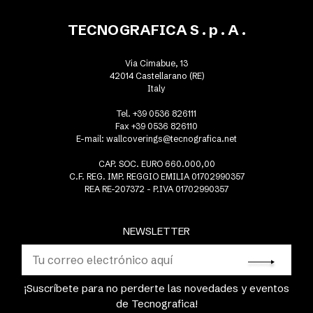
TECNOGRAFICA S . p . A .
Via Cimabue, 13
42014 Castellarano (RE)
Italy
Tel. +39 0536 826111
Fax +39 0536 826110
E-mail:
wallcoverings@tecnografica.net
CAP. SOC. EURO 660.000,00
C.F. REG. IMP. REGGIO EMILIA 01702990357
REA RE-207372 - P.IVA 01702990357
NEWSLETTER
¡Suscríbete para no perderte las novedades y eventos
de Tecnografica!