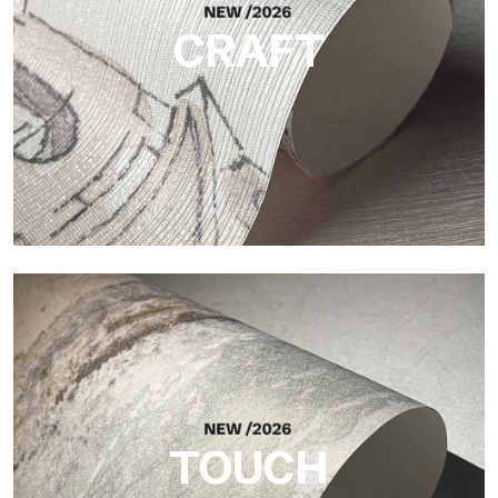
CRAFT
Craft
Acabado inspirado en las fibras naturales, con un relieve
esencial que aporta equilibrio, profundidad y una materialidad
elegante a la superficie.
TOUCH