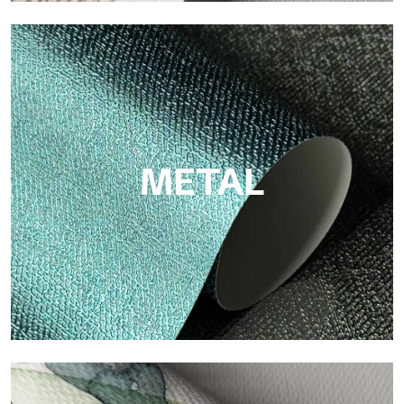
ECO
Eco de Tecnografica es el papel pintado ecológico de fibra de
celulosa: soporte sostenible, sin PVC, con colores claros y de
alta calidad.
METAL
Metal