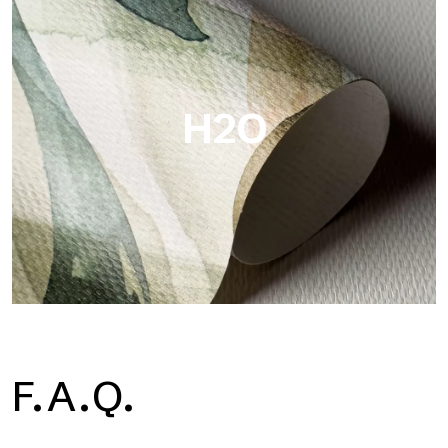
Metal es el papel pintado metálico de Tecnografica, con
reflejos metálicos únicos que resaltan los colores oro, plata,
cobre y ricos.
H2O
H2O
F.A.Q.
H2O es el papel pintado de baño de fibra de vidrio
impermeable, ideal para cabinas de ducha y ambientes
húmedos, con alta resolución y colores brillantes.