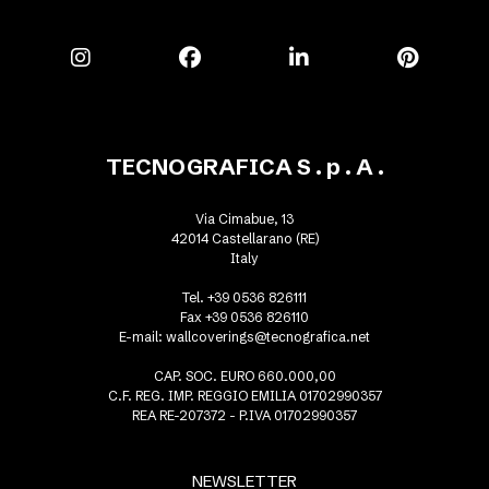
TECNOGRAFICA S . p . A .
Via Cimabue, 13
42014 Castellarano (RE)
Italy
Tel. +39 0536 826111
Fax +39 0536 826110
E-mail:
wallcoverings@tecnografica.net
CAP. SOC. EURO 660.000,00
C.F. REG. IMP. REGGIO EMILIA 01702990357
REA RE-207372 - P.IVA 01702990357
NEWSLETTER