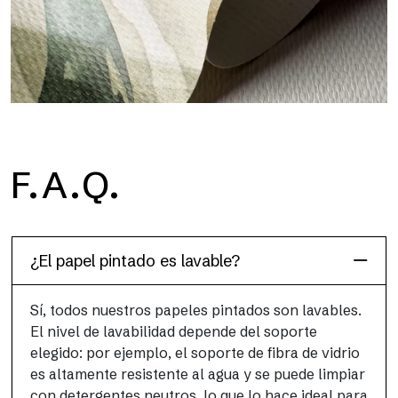
H2O
F.A.Q.
H2O es el papel pintado de baño de fibra de vidrio
impermeable, ideal para cabinas de ducha y ambientes
húmedos, con alta resolución y colores brillantes.
¿El papel pintado es lavable?
Sí, todos nuestros papeles pintados son lavables.
El nivel de lavabilidad depende del soporte
elegido: por ejemplo, el soporte de fibra de vidrio
es altamente resistente al agua y se puede limpiar
con detergentes neutros, lo que lo hace ideal para