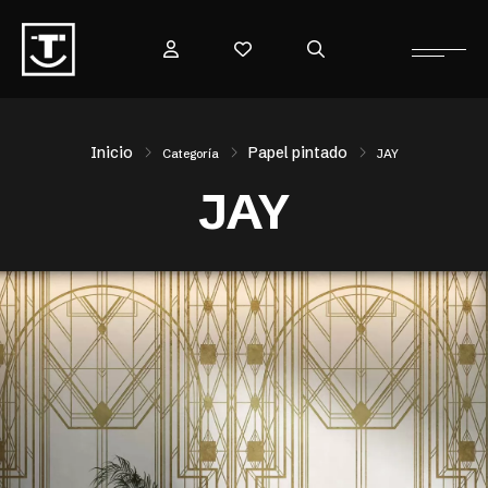
Inicio
Papel pintado
Categoría
JAY
JAY