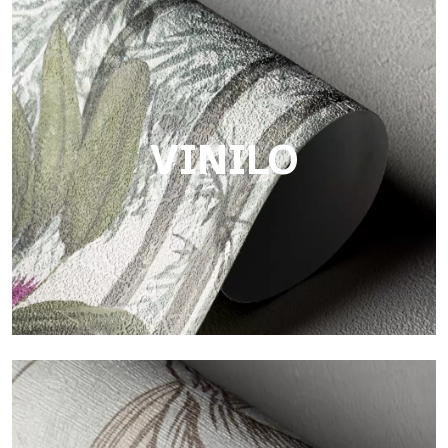
Touch
Acabado con trama fibrosa e irregular, con una textura suave
que aporta calidez y autenticidad a la superficie.
VINILO
Vinilo
Los acabados vinílicos de los papeles pintados de