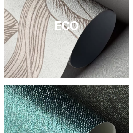
Tecnografica ofrecen superficies resistentes, texturizadas y
visualmente sofisticadas.
ECO
ECO
Eco de Tecnografica es el papel pintado ecológico de fibra de
celulosa: soporte sostenible, sin PVC, con colores claros y de
alta calidad.