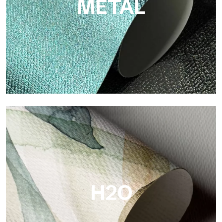
METAL
Metal
Metal es el papel pintado metálico de Tecnografica, con
reflejos metálicos únicos que resaltan los colores oro, plata,
cobre y ricos.
H2O