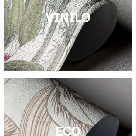
VINILO
Vinilo
Los acabados vinílicos de los papeles pintados de
Tecnografica ofrecen superficies resistentes, texturizadas y
visualmente sofisticadas.
ECO