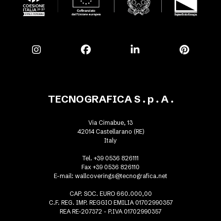
TECNOGRAFICA S . p . A .
Via Cimabue, 13
42014 Castellarano (RE)
Italy
Tel. +39 0536 826111
Fax +39 0536 826110
E-mail:
wallcoverings@tecnografica.net
CAP. SOC. EURO 660.000,00
C.F. REG. IMP. REGGIO EMILIA 01702990357
REA RE-207372 - P.IVA 01702990357