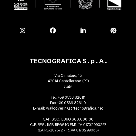
TECNOGRAFICA S . p . A .
Via Cimabue, 13
42014 Castellarano (RE)
Italy
Tel. +39 0536 826111
Fax +39 0536 826110
E-mail:
wallcoverings@tecnografica.net
CAP. SOC. EURO 660.000,00
C.F. REG. IMP. REGGIO EMILIA 01702990357
REA RE-207372 - P.IVA 01702990357