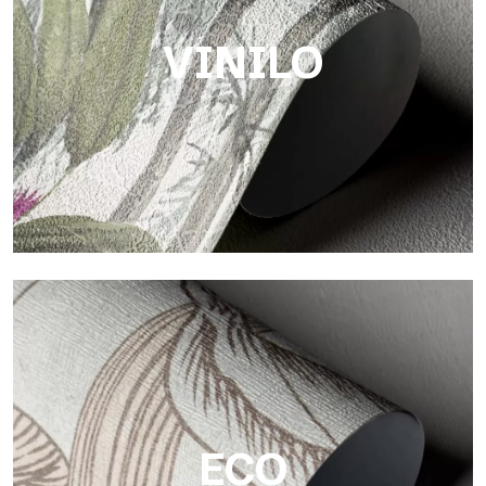
VINILO
Vinilo
Los acabados vinílicos de los papeles pintados de
Tecnografica ofrecen superficies resistentes, texturizadas y
visualmente sofisticadas.
ECO