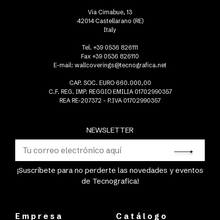
Via Cimabue, 13
42014 Castellarano (RE)
Italy
Tel. +39 0536 826111
Fax +39 0536 826110
E-mail:
wallcoverings@tecnografica.net
CAP. SOC. EURO 660.000,00
C.F. REG. IMP. REGGIO EMILIA 01702990357
REA RE-207372 - P.IVA 01702990357
NEWSLETTER
¡Suscríbete para no perderte las novedades y eventos
de Tecnografica!
Empresa
Catálogo