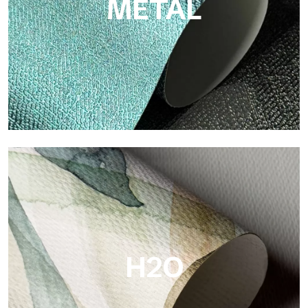
METAL
Metal
Metal es el papel pintado metálico de Tecnografica, con
reflejos metálicos únicos que resaltan los colores oro, plata,
cobre y ricos.
H2O