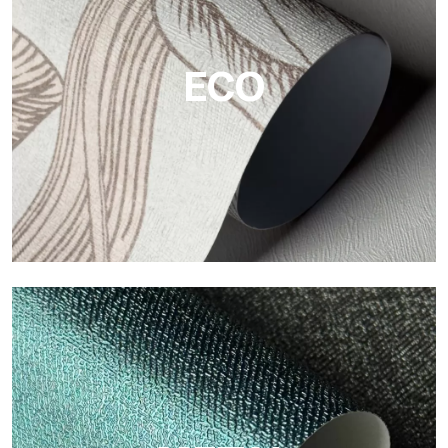
Tecnografica ofrecen superficies resistentes, texturizadas y
visualmente sofisticadas.
ECO
ECO
Eco de Tecnografica es el papel pintado ecológico de fibra de
celulosa: soporte sostenible, sin PVC, con colores claros y de
alta calidad.