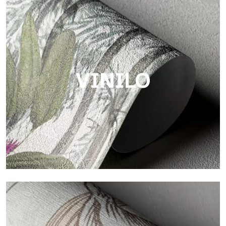
Touch
Acabado con trama fibrosa e irregular, con una textura suave
que aporta calidez y autenticidad a la superficie.
VINILO
Vinilo
Los acabados vinílicos de los papeles pintados de