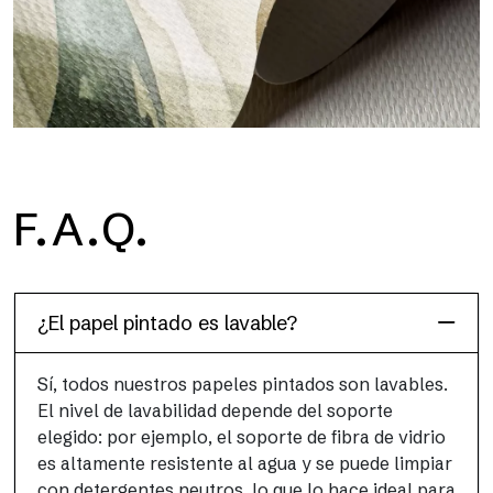
H2O
F.A.Q.
H2O es el papel pintado de baño de fibra de vidrio
impermeable, ideal para cabinas de ducha y ambientes
húmedos, con alta resolución y colores brillantes.
¿El papel pintado es lavable?
Sí, todos nuestros papeles pintados son lavables.
El nivel de lavabilidad depende del soporte
elegido: por ejemplo, el soporte de fibra de vidrio
es altamente resistente al agua y se puede limpiar
con detergentes neutros, lo que lo hace ideal para