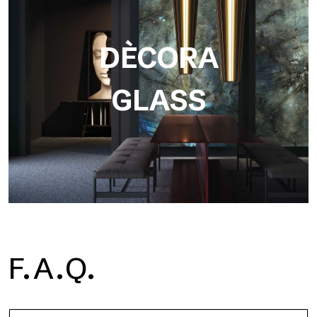
DÈCORA
GLASS
F.A.Q.
Dècora Glass