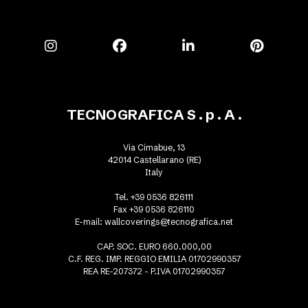
TECNOGRAFICA S . p . A .
Via Cimabue, 13
42014 Castellarano (RE)
Italy
Tel. +39 0536 826111
Fax +39 0536 826110
E-mail:
wallcoverings@tecnografica.net
CAP. SOC. EURO 660.000,00
C.F. REG. IMP. REGGIO EMILIA 01702990357
REA RE-207372 - P.IVA 01702990357