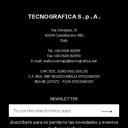
TECNOGRAFICA S . p . A .
Via Cimabue, 13
42014 Castellarano (RE)
Italy
Tel. +39 0536 826111
Fax +39 0536 826110
E-mail:
wallcoverings@tecnografica.net
CAP. SOC. EURO 660.000,00
C.F. REG. IMP. REGGIO EMILIA 01702990357
REA RE-207372 - P.IVA 01702990357
NEWSLETTER
¡Suscríbete para no perderte las novedades y eventos