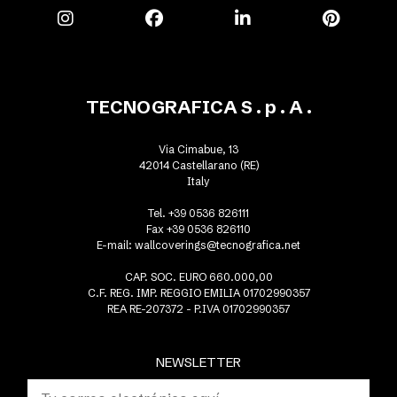
TECNOGRAFICA S . p . A .
Via Cimabue, 13
42014 Castellarano (RE)
Italy
Tel. +39 0536 826111
Fax +39 0536 826110
E-mail:
wallcoverings@tecnografica.net
CAP. SOC. EURO 660.000,00
C.F. REG. IMP. REGGIO EMILIA 01702990357
REA RE-207372 - P.IVA 01702990357
NEWSLETTER