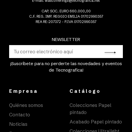
E-mail:
wallcoverings@tecnografica.net
CAP. SOC. EURO 660.000,00
C.F. REG. IMP. REGGIO EMILIA 01702990357
REA RE-207372 - P.IVA 01702990357
NEWSLETTER
¡Suscríbete para no perderte las novedades y eventos
de Tecnografica!
Empresa
Catálogo
Quiénes somos
Colecciones Papel
pintado
Contacto
Acabado Papel pintado
Noticias
Colecciones Ultralight