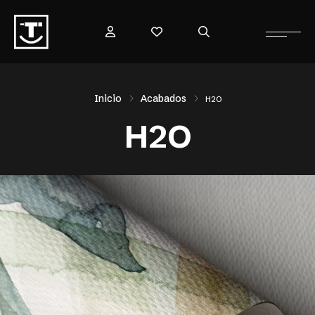
Inicio
Acabados
H2O
H2O