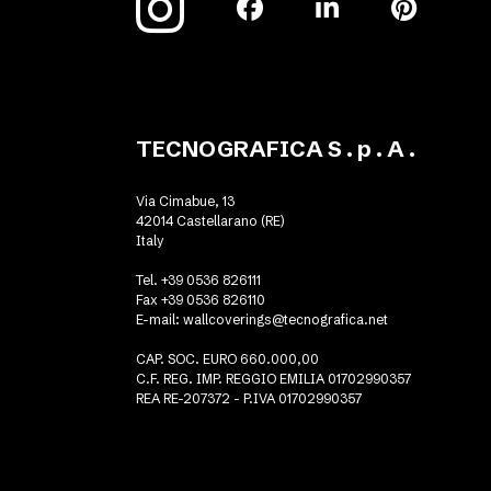
TECNOGRAFICA S . p . A .
Via Cimabue, 13
42014 Castellarano (RE)
Italy
Tel. +39 0536 826111
Fax +39 0536 826110
E-mail:
wallcoverings@tecnografica.net
CAP. SOC. EURO 660.000,00
C.F. REG. IMP. REGGIO EMILIA 01702990357
REA RE-207372 - P.IVA 01702990357