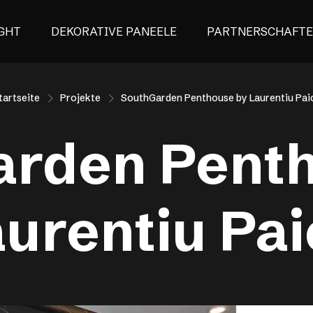
GHT
DEKORATIVE PANEELE
PARTNERSCHAFT
tartseite
Projekte
SouthGarden Penthouse by Laurentiu Pai
rden Pent
urentiu Pa