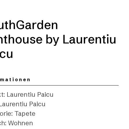
uthGarden
nthouse by Laurentiu
icu
rmationen
t: Laurentiu Paicu
 Laurentiu Paicu
orie: Tapete
ch: Wohnen