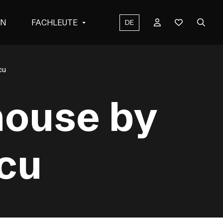
EN
FACHLEUTE
DE
cu
house by
icu