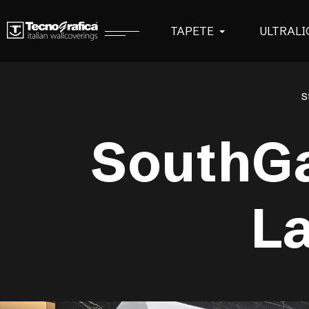
TAPETE
ULTRALI
S
SouthGa
La