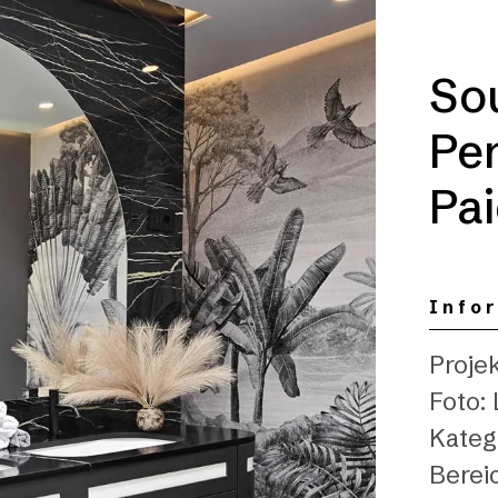
So
Pe
Pa
Info
Projek
Foto:
Kateg
Berei