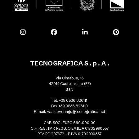
TECNOGRAFICA S . p . A .
Via Cimabue, 13
42014 Castellarano (RE)
Italy
Tel. +39 0536 826111
Fax +39 0536 826110
E-mail:
wallcoverings@tecnografica.net
CAP. SOC. EURO 660.000,00
C.F. REG. IMP. REGGIO EMILIA 01702990357
REA RE-207372 - P.IVA 01702990357