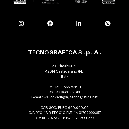
TECNOGRAFICA S . p . A .
Via Cimabue, 13
42014 Castellarano (RE)
Italy
Tel. +39 0536 826111
Fax +39 0536 826110
E-mail:
wallcoverings@tecnografica.net
CAP. SOC. EURO 660.000,00
C.F. REG. IMP. REGGIO EMILIA 01702990357
REA RE-207372 - P.IVA 01702990357