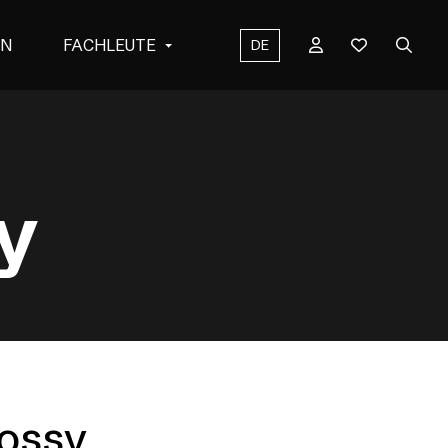
EN
FACHLEUTE
DE
y
ossy