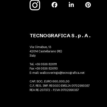
TECNOGRAFICA S . p . A .
Via Cimabue, 13
42014 Castellarano (RE)
Italy
Tel. +39 0536 826111
Fax +39 0536 826110
E-mail:
wallcoverings@tecnografica.net
CAP. SOC. EURO 660.000,00
C.F. REG. IMP. REGGIO EMILIA 01702990357
REA RE-207372 - P.IVA 01702990357