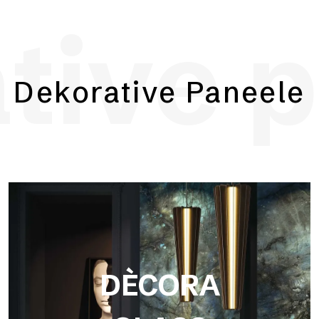
tive 
Façade
Dekorative Paneele
DÈCORA