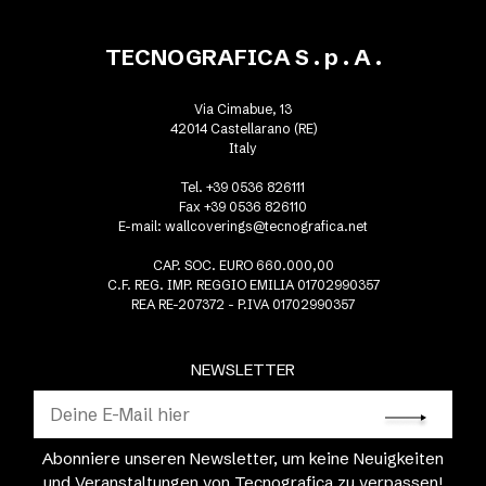
TECNOGRAFICA S . p . A .
Via Cimabue, 13
42014 Castellarano (RE)
Italy
Tel. +39 0536 826111
Fax +39 0536 826110
E-mail:
wallcoverings@tecnografica.net
CAP. SOC. EURO 660.000,00
C.F. REG. IMP. REGGIO EMILIA 01702990357
REA RE-207372 - P.IVA 01702990357
NEWSLETTER
Abonniere unseren Newsletter, um keine Neuigkeiten
und Veranstaltungen von Tecnografica zu verpassen!