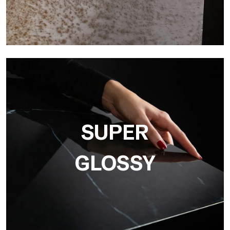
3D
Ultralight 3D von Tecnografica integriert Grafiken und
Dreidimensionalität, ideal für die Wiedergabe realistischer
Texturen wie Beton, Holz und Naturstein.
SUPER
GLOSSY