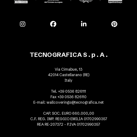
TECNOGRAFICA S . p . A .
Via Cimabue, 13
42014 Castellarano (RE)
Italy
Tel. +39 0536 826111
Fax +39 0536 826110
E-mail:
wallcoverings@tecnografica.net
CAP. SOC. EURO 660.000,00
C.F. REG. IMP. REGGIO EMILIA 01702990357
REA RE-207372 - P.IVA 01702990357