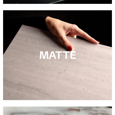
Super Glossy
Ultralight Super Glossy ist die glänzende Oberfläche mit
Spiegeleffekt von Tecnografica, perfekt für luxuriöse
Beschichtungen in Hotels, Spas, Bädern und im
Schifffahrtsbereich.
MATTE