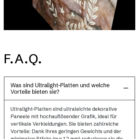
Floor
F.A.Q.
Diese Bodenoberfläche, widerstandsfähig und leicht (PEI 4;
R10), wurde entwickelt, um Leistung und Praktikabilität zu
vereinen
Was sind Ultralight-Platten und welche
Vorteile bieten sie?
Ultralight-Platten sind ultraleichte dekorative
Paneele mit hochauflösender Grafik, ideal für
vertikale Verkleidungen. Sie bieten zahlreiche
Vorteile: Dank ihres geringen Gewichts und der
minimalen Stärke (nur 1,2 mm) reduzieren sie die