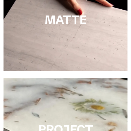
Schifffahrtsbereich.
MATTE
Matte
Ultralight Matte ist die satinierte dekorative Platte von
Tecnografica, ideal für die realistische Wiedergabe von
Marmor, glatten Steinen und natürlichen Texturen.
PROJECT