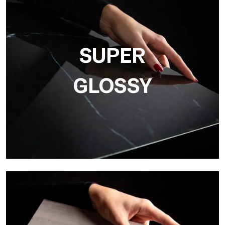
3D
Ultralight 3D von Tecnografica integriert Grafiken und
Dreidimensionalität, ideal für die Wiedergabe realistischer
Texturen wie Beton, Holz und Naturstein.
SUPER
GLOSSY
Super Glossy
Ultralight Super Glossy ist die glänzende Oberfläche mit
Spiegeleffekt von Tecnografica, perfekt für luxuriöse
Beschichtungen in Hotels, Spas, Bädern und im