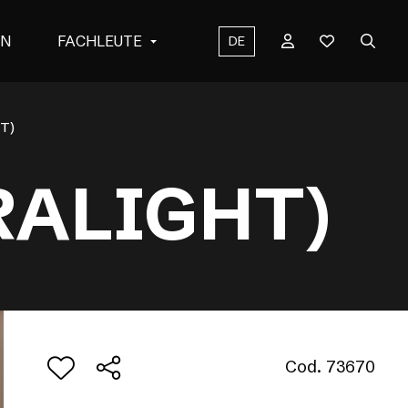
EN
FACHLEUTE
DE
T)
RALIGHT)
Cod. 73670