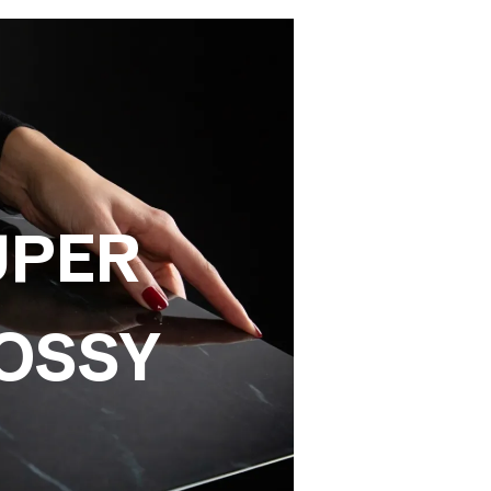
UPER
OSSY