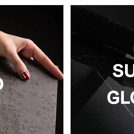
S
D
GL