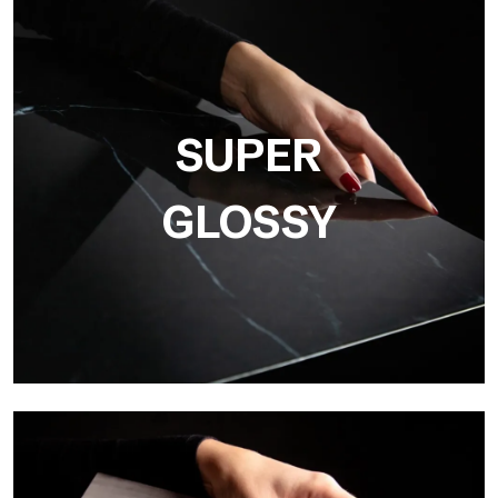
3D
Ultralight 3D von Tecnografica integriert Grafiken und
Dreidimensionalität, ideal für die Wiedergabe realistischer
Texturen wie Beton, Holz und Naturstein.
SUPER
GLOSSY
Super Glossy
Ultralight Super Glossy ist die glänzende Oberfläche mit
Spiegeleffekt von Tecnografica, perfekt für luxuriöse