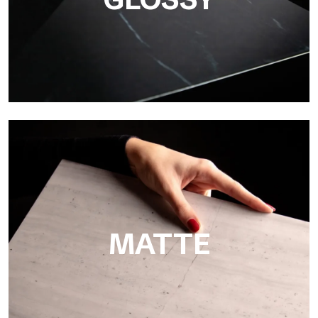
Super Glossy
Ultralight Super Glossy ist die glänzende Oberfläche mit
Spiegeleffekt von Tecnografica, perfekt für luxuriöse
Beschichtungen in Hotels, Spas, Bädern und im
Schifffahrtsbereich.
MATTE