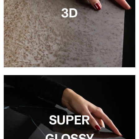
3D
3D
Ultralight 3D von Tecnografica integriert Grafiken und
Dreidimensionalität, ideal für die Wiedergabe realistischer
Texturen wie Beton, Holz und Naturstein.
SUPER
GLOSSY