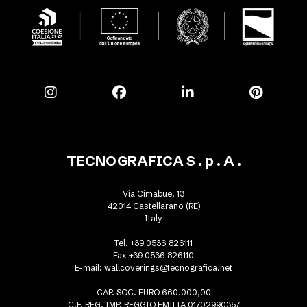
TECNOGRAFICA S . p . A .
Via Cimabue, 13
42014 Castellarano (RE)
Italy
Tel. +39 0536 826111
Fax +39 0536 826110
E-mail:
wallcoverings@tecnografica.net
CAP. SOC. EURO 660.000,00
C.F. REG. IMP. REGGIO EMILIA 01702990357