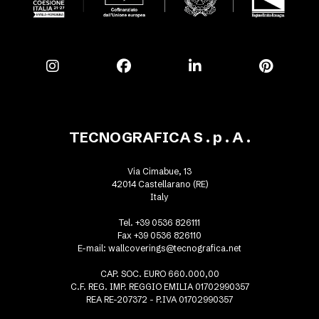
TECNOGRAFICA S . p . A .
Via Cimabue, 13
42014 Castellarano (RE)
Italy
Tel. +39 0536 826111
Fax +39 0536 826110
E-mail:
wallcoverings@tecnografica.net
CAP. SOC. EURO 660.000,00
C.F. REG. IMP. REGGIO EMILIA 01702990357
REA RE-207372 - P.IVA 01702990357