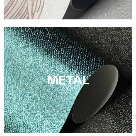
ECO
Eco von Tecnografica ist die ökologische Tapete aus
Zellulosefaser: nachhaltige Unterstützung, ohne PVC, mit
hellen Farben und hoher Qualität.
METAL