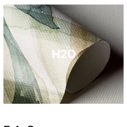
Metal
Metal ist die metallische Tapete von Tecnografica, mit
einzigartigen metallischen Reflexen, die Gold-, Silber-, Kupfer-
und satte Farben hervorheben.
H2O
H2O