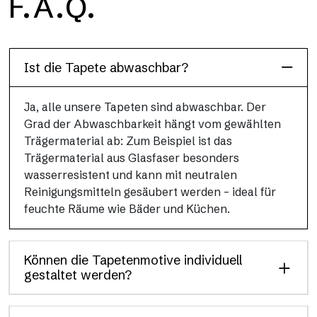
F.A.Q.
H2O ist die wasserdichte Glasfaser-Badezimmertapete, ideal
für Duschkabinen und feuchte Umgebungen, mit hoher
Auflösung und brillanten Farben.
Ist die Tapete abwaschbar?
Ja, alle unsere Tapeten sind abwaschbar. Der
Grad der Abwaschbarkeit hängt vom gewählten
Trägermaterial ab: Zum Beispiel ist das
Trägermaterial aus Glasfaser besonders
wasserresistent und kann mit neutralen
Reinigungsmitteln gesäubert werden – ideal für
feuchte Räume wie Bäder und Küchen.
Können die Tapetenmotive individuell
gestaltet werden?