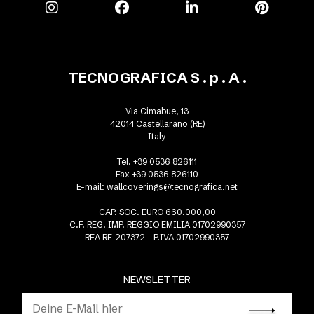
TECNOGRAFICA S . p . A .
Via Cimabue, 13
42014 Castellarano (RE)
Italy
Tel. +39 0536 826111
Fax +39 0536 826110
E-mail:
wallcoverings@tecnografica.net
CAP. SOC. EURO 660.000,00
C.F. REG. IMP. REGGIO EMILIA 01702990357
REA RE-207372 - P.IVA 01702990357
NEWSLETTER